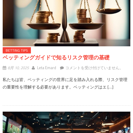
史
と
そ
の
変
遷
は
BETTING TIPS
ベッティングガイドで知るリスク管理の基礎
ベ
8月 10, 2025
Leta Emard
コメントを受け付けていません。
ッ
私たちは皆、ベッティングの世界に足を踏み入れる際、リスク管理
テ
の重要性を理解する必要があります。ベッティングはエ […]
ィ
ン
グ
ガ
イ
ド
で