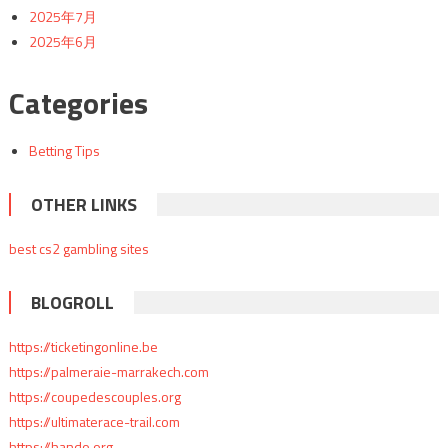
2025年7月
2025年6月
Categories
Betting Tips
OTHER LINKS
best cs2 gambling sites
BLOGROLL
https://ticketingonline.be
https://palmeraie-marrakech.com
https://coupedescouples.org
https://ultimaterace-trail.com
https://hando.org