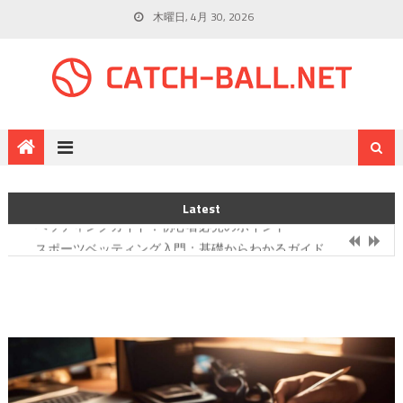
木曜日, 4月 30, 2026
ベッティングガイド：よくある質問まとめ
Latest
ベッティングガイド：初心者必見のポイント
スポーツベッティング入門：基礎からわかるガイド
ベッティングティップスを学ぶためのトピック集
ベッティング戦略の注目ポイントを徹底解説
ベッティングガイド：よくある質問まとめ
ベッティングガイド：初心者必見のポイント