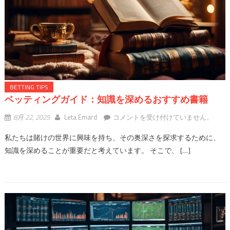
び
方
と
比
較
ポ
イ
ン
BETTING TIPS
ベッティングガイド：知識を深めるおすすめ書籍
ト
は
ベ
8月 22, 2025
Leta Emard
コメントを受け付けていません。
ッ
私たちは賭けの世界に興味を持ち、その奥深さを探求するために、
テ
知識を深めることが重要だと考えています。 そこで、 […]
ィ
ン
グ
ガ
イ
ド：
知