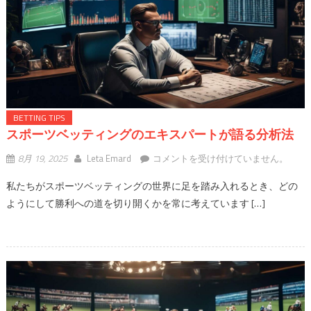
識
を
深
め
る
お
す
す
BETTING TIPS
スポーツベッティングのエキスパートが語る分析法
め
書
ス
8月 19, 2025
Leta Emard
コメントを受け付けていません。
籍
ポ
は
私たちがスポーツベッティングの世界に足を踏み入れるとき、どの
ー
ようにして勝利への道を切り開くかを常に考えています […]
ツ
ベ
ッ
テ
ィ
ン
グ