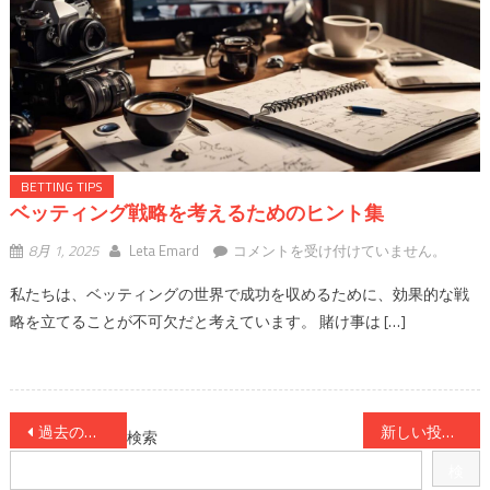
ス
を
使
い
こ
な
す
コ
BETTING TIPS
ベッティング戦略を考えるためのヒント集
ツ
５
ベ
8月 1, 2025
Leta Emard
コメントを受け付けていません。
つ
ッ
は
私たちは、ベッティングの世界で成功を収めるために、効果的な戦
テ
略を立てることが不可欠だと考えています。 賭け事は […]
ィ
ン
グ
戦
投
略
過去の投稿
新しい投稿
検索
を
稿
検
考