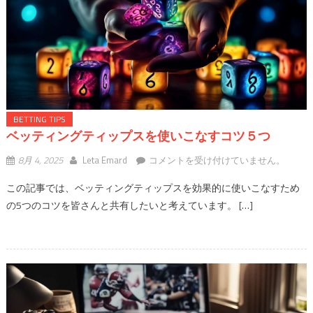
の
注
目
ル
ー
ル
と
マ
BETTING TIPS
ベッティングティップスを使いこなすコツ５つ
ナ
ー
ベ
8月 4, 2025
Leta Emard
コメントを受け付けていません。
は
ッ
この記事では、ベッティングティップスを効果的に使いこなすため
テ
の5つのコツを皆さんと共有したいと考えています。 […]
ィ
ン
グ
テ
ィ
ッ
プ