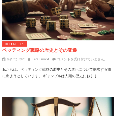
ス：
Q&A
形
式
で
徹
底
解
BETTING TIPS
ベッティング戦略の歴史とその変遷
説
は
ベ
8月 13, 2025
Leta Emard
コメントを受け付けていません。
ッ
私たちは、ベッティング戦略の歴史とその進化について探求する旅
テ
に出ようとしています。 ギャンブルは人類の歴史にお […]
ィ
ン
グ
戦
略
の
歴