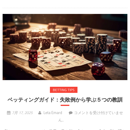
戦
略
の
タ
イ
プ
別
比
較
ガ
イ
ド
は
BETTING TIPS
ベッティングガイド：失敗例から学ぶ５つの教訓
ベ
7月 17, 2025
Leta Emard
コメントを受け付けていませ
ッ
ん。
テ