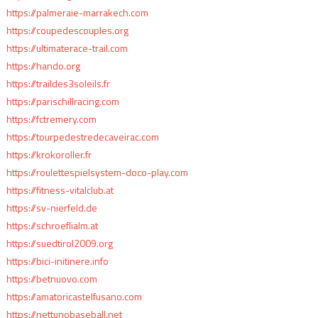
https://palmeraie-marrakech.com
https://coupedescouples.org
https://ultimaterace-trail.com
https://hando.org
https://traildes3soleils.fr
https://parischillracing.com
https://fctremery.com
https://tourpedestredecaveirac.com
https://krokoroller.fr
https://roulettespielsystem-doco-play.com
https://fitness-vitalclub.at
https://sv-nierfeld.de
https://schroeflialm.at
https://suedtirol2009.org
https://bici-initinere.info
https://betnuovo.com
https://amatoricastelfusano.com
https://nettunobaseball.net