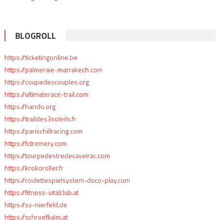
BLOGROLL
https://ticketingonline.be
https://palmeraie-marrakech.com
https://coupedescouples.org
https://ultimaterace-trail.com
https://hando.org
https://traildes3soleils.fr
https://parischillracing.com
https://fctremery.com
https://tourpedestredecaveirac.com
https://krokoroller.fr
https://roulettespielsystem-doco-play.com
https://fitness-vitalclub.at
https://sv-nierfeld.de
https://schroeflialm.at