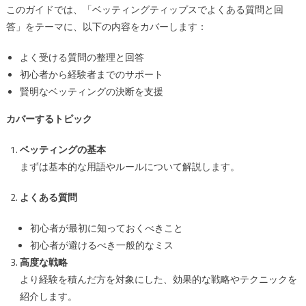
このガイドでは、「ベッティングティップスでよくある質問と回
問
答」をテーマに、以下の内容をカバーします：
と
回
よく受ける質問の整理と回答
答
初心者から経験者までのサポート
は
賢明なベッティングの決断を支援
カバーするトピック
ベッティングの基本
まずは基本的な用語やルールについて解説します。
よくある質問
初心者が最初に知っておくべきこと
初心者が避けるべき一般的なミス
高度な戦略
より経験を積んだ方を対象にした、効果的な戦略やテクニックを
紹介します。