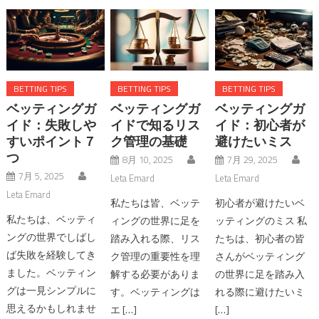
BETTING TIPS
BETTING TIPS
BETTING TIPS
ベッティングガ
ベッティングガ
ベッティングガ
イド：失敗しや
イドで知るリス
イド：初心者が
すいポイント７
ク管理の基礎
避けたいミス
つ
8月 10, 2025
7月 29, 2025
7月 5, 2025
Leta Emard
Leta Emard
Leta Emard
私たちは皆、ベッテ
初心者が避けたいベ
私たちは、ベッティ
ィングの世界に足を
ッティングのミス 私
ングの世界でしばし
踏み入れる際、リス
たちは、初心者の皆
ば失敗を経験してき
ク管理の重要性を理
さんがベッティング
ました。ベッティン
解する必要がありま
の世界に足を踏み入
グは一見シンプルに
す。ベッティングは
れる際に避けたいミ
思えるかもしれませ
エ […]
[…]