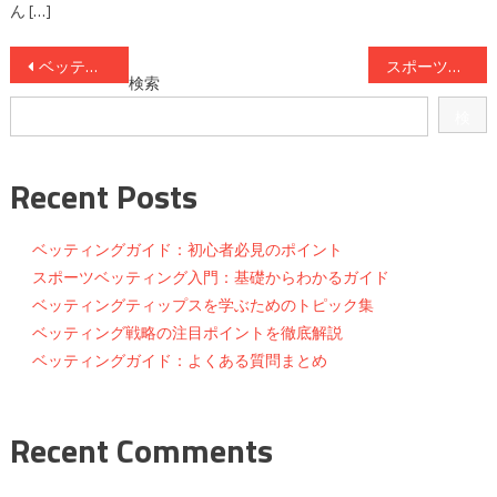
ん […]
投
ベッティング戦略の基本を解説！初心者向けガイド
スポーツベッティングの基礎知識まとめ
検索
稿
検
ナ
索
ビ
Recent Posts
ゲ
ベッティングガイド：初心者必見のポイント
ー
スポーツベッティング入門：基礎からわかるガイド
ベッティングティップスを学ぶためのトピック集
シ
ベッティング戦略の注目ポイントを徹底解説
ョ
ベッティングガイド：よくある質問まとめ
ン
Recent Comments