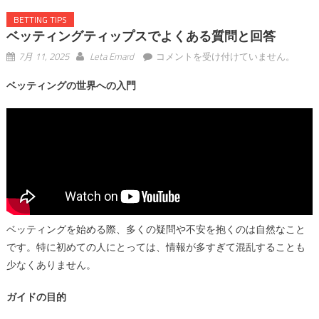
BETTING TIPS
ベッティングティップスでよくある質問と回答
ベ
7月 11, 2025
Leta Emard
コメントを受け付けていません。
ッ
ベッティングの世界への入門
テ
ィ
ン
グ
テ
ィ
ッ
プ
ス
ベッティングを始める際、多くの疑問や不安を抱くのは自然なこと
で
です。特に初めての人にとっては、情報が多すぎて混乱することも
よ
少なくありません。
く
あ
ガイドの目的
る
質