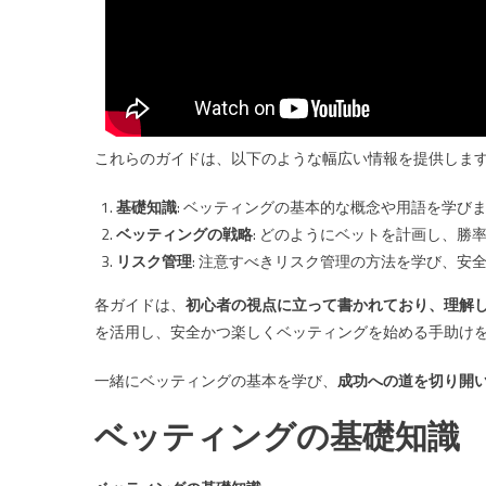
つ
ベ
ッ
テ
ィ
ン
これらのガイドは、以下のような幅広い情報を提供しま
グ
ガ
基礎知識
: ベッティングの基本的な概念や用語を学び
イ
ベッティングの戦略
: どのようにベットを計画し、勝
ド
リスク管理
: 注意すべきリスク管理の方法を学び、安
７
選
各ガイドは、
初心者の視点に立って書かれており、理解
は
を活用し、安全かつ楽しくベッティングを始める手助け
一緒にベッティングの基本を学び、
成功への道を切り開
ベッティングの基礎知識