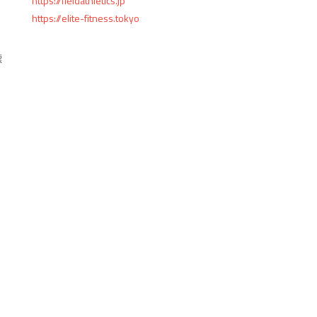
https://fieldathletics.jp
https://elite-fitness.tokyo
標
と