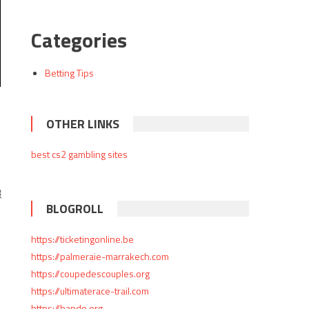
Categories
Betting Tips
OTHER LINKS
best cs2 gambling sites
報
BLOGROLL
https://ticketingonline.be
https://palmeraie-marrakech.com
https://coupedescouples.org
https://ultimaterace-trail.com
https://hando.org