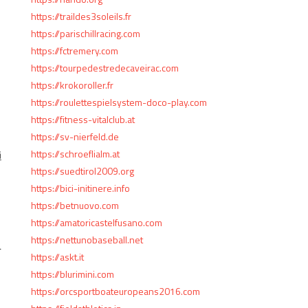
https://traildes3soleils.fr
。
https://parischillracing.com
https://fctremery.com
https://tourpedestredecaveirac.com
https://krokoroller.fr
https://roulettespielsystem-doco-play.com
https://fitness-vitalclub.at
https://sv-nierfeld.de
https://schroeflialm.at
通
https://suedtirol2009.org
https://bici-initinere.info
https://betnuovo.com
https://amatoricastelfusano.com
https://nettunobaseball.net
を
https://askt.it
https://blurimini.com
https://orcsportboateuropeans2016.com