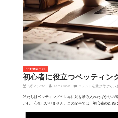
BETTING TIPS
初心者に役立つベッティン
初
6月 23, 2025
Leta Emard
コメントを受け付けてい
心
私たちはベッティングの世界に足を踏み入れたばかりの
者
かし、心配はいりません。この記事では、
初心者のため
に
役
立