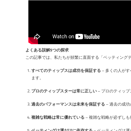
テ
ィ
ッ
プ
ス
の
よ
よくある誤解5つの探求
く
この記事では、私たちが頻繁に直面する「ベッティング
あ
る
すべてのティップスは成功を保証する
– 多くの人が
誤
ます。
解
５
プロのティップスターは常に正しい
– プロのティッ
つ
は
過去のパフォーマンスは未来を保証する
– 過去の成
複雑な戦略は常に優れている
– 複雑な戦略が必ずし
ベッティングは運だけに依存する
– ベッティングは