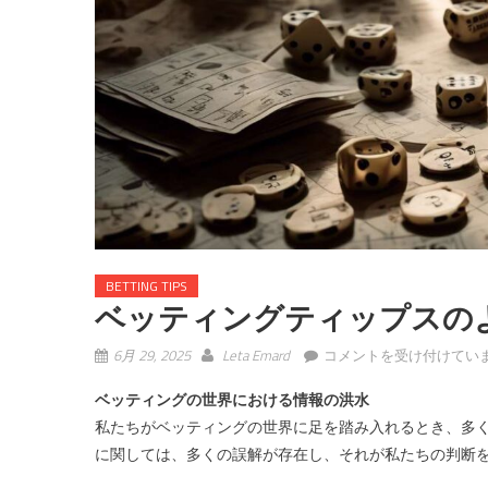
BETTING TIPS
ベッティングティップスの
ベ
6月 29, 2025
Leta Emard
コメントを受け付けてい
ッ
ベッティングの世界における情報の洪水
テ
私たちがベッティングの世界に足を踏み入れるとき、多
ィ
ン
に関しては、多くの誤解が存在し、それが私たちの判断
グ