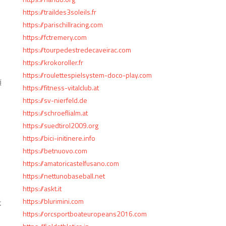
https://traildes3soleils.fr
https://parischillracing.com
く
https://fctremery.com
https://tourpedestredecaveirac.com
https://krokoroller.fr
https://roulettespielsystem-doco-play.com
願
https://fitness-vitalclub.at
https://sv-nierfeld.de
https://schroeflialm.at
https://suedtirol2009.org
https://bici-initinere.info
https://betnuovo.com
https://amatoricastelfusano.com
https://nettunobaseball.net
https://askt.it
https://blurimini.com
は
https://orcsportboateuropeans2016.com