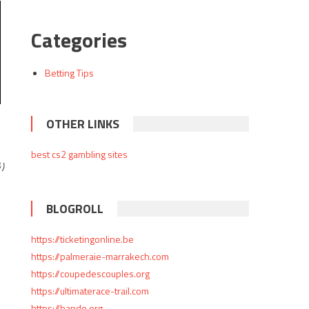
Categories
Betting Tips
OTHER LINKS
best cs2 gambling sites
り
BLOGROLL
https://ticketingonline.be
https://palmeraie-marrakech.com
https://coupedescouples.org
https://ultimaterace-trail.com
https://hando.org