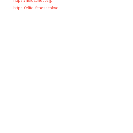
https://fieldathletics.jp
https://elite-fitness.tokyo
ま