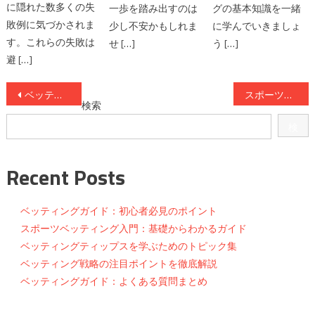
に隠れた数多くの失
一歩を踏み出すのは
グの基本知識を一緒
敗例に気づかされま
少し不安かもしれま
に学んでいきましょ
す。これらの失敗は
せ […]
う […]
避 […]
投
ベッティング戦略を始める前に確認すること
スポーツベッティングで重要なチェックリスト
検索
稿
検
ナ
索
ビ
Recent Posts
ゲ
ベッティングガイド：初心者必見のポイント
ー
スポーツベッティング入門：基礎からわかるガイド
ベッティングティップスを学ぶためのトピック集
シ
ベッティング戦略の注目ポイントを徹底解説
ョ
ベッティングガイド：よくある質問まとめ
ン