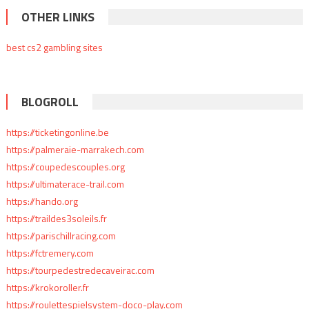
OTHER LINKS
best cs2 gambling sites
BLOGROLL
https://ticketingonline.be
https://palmeraie-marrakech.com
https://coupedescouples.org
https://ultimaterace-trail.com
https://hando.org
https://traildes3soleils.fr
https://parischillracing.com
https://fctremery.com
https://tourpedestredecaveirac.com
https://krokoroller.fr
https://roulettespielsystem-doco-play.com