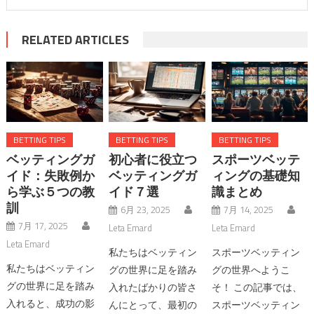
RELATED ARTICLES
BETTING TIPS
BETTING TIPS
BETTING TIPS
ベッティングガ
初心者に役立つ
スポーツベッテ
イド：失敗例か
ベッティングガ
ィングの基礎知
ら学ぶ５つの教
イド７選
識まとめ
訓
6月 23, 2025
7月 14, 2025
7月 17, 2025
Leta Emard
Leta Emard
Leta Emard
私たちはベッティン
スポーツベッティン
私たちはベッティン
グの世界に足を踏み
グの世界へようこ
グの世界に足を踏み
入れたばかりの皆さ
そ！ この記事では、
入れると、成功の影
んにとって、最初の
スポーツベッティン