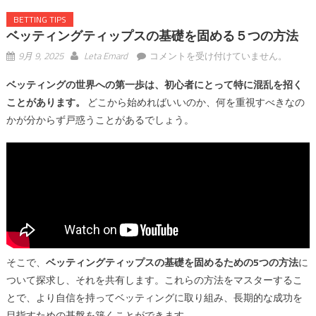
BETTING TIPS
ベッティングティップスの基礎を固める５つの方法
ベ
9月 9, 2025
Leta Emard
コメントを受け付けていません。
ッ
ベッティングの世界への第一歩は、初心者にとって特に混乱を招く
テ
ことがあります。
どこから始めればいいのか、何を重視すべきなの
ィ
ン
かが分からず戸惑うことがあるでしょう。
グ
テ
ィ
ッ
プ
ス
の
基
そこで、
ベッティングティップスの基礎を固めるための5つの方法
に
礎
ついて探求し、それを共有します。これらの方法をマスターするこ
を
とで、より自信を持ってベッティングに取り組み、長期的な成功を
固
め
目指すための基盤を築くことができます。